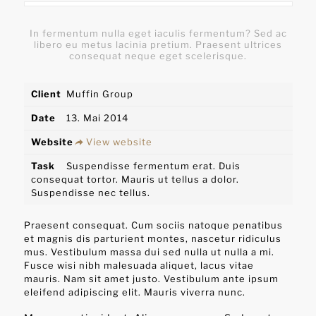
In fermentum nulla eget iaculis fermentum? Sed ac
libero eu metus lacinia pretium. Praesent ultrices
consequat neque eget scelerisque.
Client
Muffin Group
Date
13. Mai 2014
Website
View website
Task
Suspendisse fermentum erat. Duis
consequat tortor. Mauris ut tellus a dolor.
Suspendisse nec tellus.
Praesent consequat. Cum sociis natoque penatibus
et magnis dis parturient montes, nascetur ridiculus
mus. Vestibulum massa dui sed nulla ut nulla a mi.
Fusce wisi nibh malesuada aliquet, lacus vitae
mauris. Nam sit amet justo. Vestibulum ante ipsum
eleifend adipiscing elit. Mauris viverra nunc.