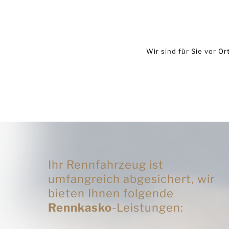
Wir sind für Sie vor 
Ihr Rennfahrzeug ist
umfangreich abgesichert, wir
bieten Ihnen folgende
Rennkasko
-Leistungen: