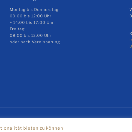
Montag bis Donnerstag:
W
09:00 bis 12:00 Uhr
B
+ 14:00 bis 17:00 Uhr
Freitag:
R
09:00 bis 12:00 Uhr
oder nach Vereinbarung
D
2026 Jens Kotowski - Allianz Rennkasko. Alle Rechte vorbehalt
ionalität bieten zu können
ormulare
Kontaktformular
Rennwagen versichern
Agentu