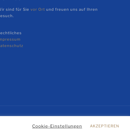
ir sind für Sie
vor Ort
und freuen uns auf Ihren
esuch.
echtliches
Impressum
atenschutz
en.
Cookie-Einstellungen
AKZEPTIEREN
r
Impressum
Datenschutz